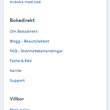
Avboka med kod
Brynformning
Bokadirekt
Brynfärgning
Om Bokadirekt
Brynplockning
Blogg - Beautylabbet
Bröllopsuppsättning
FAQ - Skönhetsbehandlingar
C
Fakta & Råd
Celluliter
Karriär
Support
Coachning
Color correction
Villkor
Etisk policy