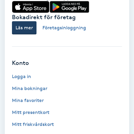
Babylights
Bokadirekt för företag
Balayage
Läs mer
Företagsinloggning
Bambumassage
Barber
Konto
Logga in
Barnklippning
Mina bokningar
BIAB
Mina favoriter
Blowout
Mitt presentkort
Mitt friskvårdskort
Bottenfärg