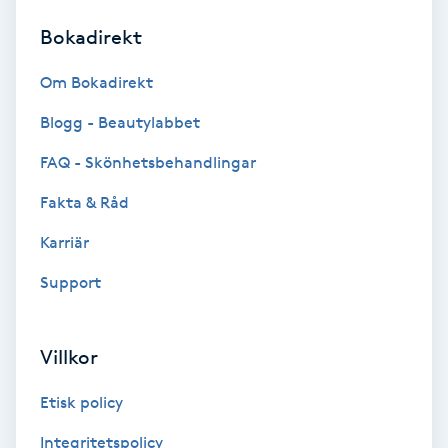
Bokadirekt
Brynformning
Om Bokadirekt
Brynfärgning
Blogg - Beautylabbet
Brynplockning
FAQ - Skönhetsbehandlingar
Fakta & Råd
Bröllopsuppsättning
C
Karriär
Support
Celluliter
Coachning
Villkor
Color correction
Etisk policy
Integritetspolicy