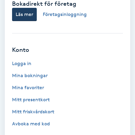
Bokadirekt för företag
Babylights
Läs mer
Företagsinloggning
Balayage
Bambumassage
Konto
Barber
Logga in
Mina bokningar
Barnklippning
Mina favoriter
BIAB
Mitt presentkort
Mitt friskvårdskort
Blowout
Avboka med kod
Bottenfärg