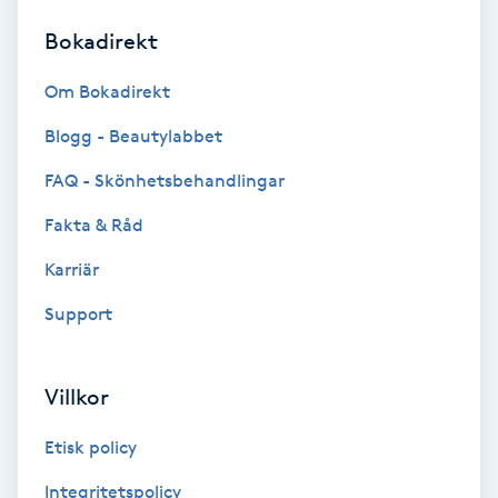
Bokadirekt
Brynformning
Om Bokadirekt
Brynfärgning
Blogg - Beautylabbet
Brynplockning
FAQ - Skönhetsbehandlingar
Fakta & Råd
Bröllopsuppsättning
C
Karriär
Support
Celluliter
Coachning
Villkor
Color correction
Etisk policy
Integritetspolicy