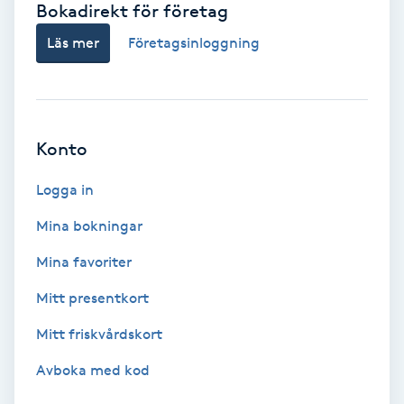
Bokadirekt för företag
Babylights
Läs mer
Företagsinloggning
Balayage
Bambumassage
Konto
Barber
Logga in
Mina bokningar
Barnklippning
Mina favoriter
BIAB
Mitt presentkort
Mitt friskvårdskort
Blowout
Avboka med kod
Bottenfärg