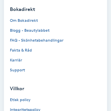
Bokadirekt
Brynformning
Om Bokadirekt
Brynfärgning
Blogg - Beautylabbet
Brynplockning
FAQ - Skönhetsbehandlingar
Fakta & Råd
Bröllopsuppsättning
C
Karriär
Support
Celluliter
Coachning
Villkor
Color correction
Etisk policy
Integritetspolicy