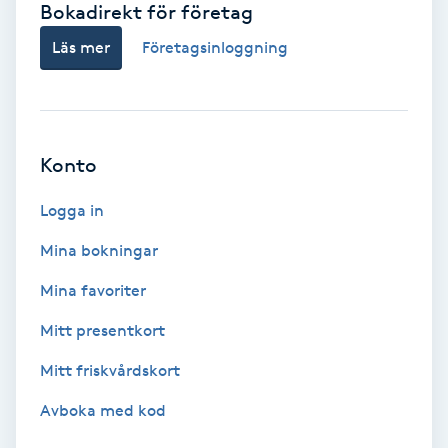
Bokadirekt för företag
Babylights
Läs mer
Företagsinloggning
Balayage
Bambumassage
Konto
Barber
Logga in
Mina bokningar
Barnklippning
Mina favoriter
BIAB
Mitt presentkort
Mitt friskvårdskort
Blowout
Avboka med kod
Bottenfärg