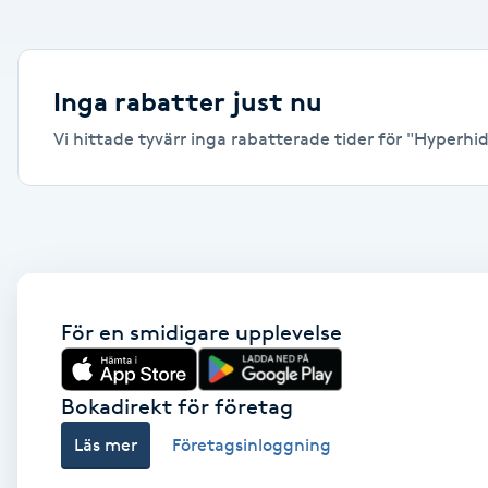
Alternativmedicin
Andningsmassage
Inga rabatter just nu
Vi hittade tyvärr inga rabatterade tider för "Hyperhidr
Ansiktslyft utan kirurgi
Aromamassage
Ashtanga Yoga
Ayurveda
För en smidigare upplevelse
Ayurvedisk Massage
Bokadirekt för företag
Läs mer
Företagsinloggning
Ansiktsbehandling djuprengörande
B