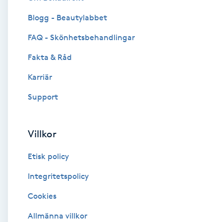
Blogg - Beautylabbet
Brynformning
FAQ - Skönhetsbehandlingar
Brynfärgning
Fakta & Råd
Brynplockning
Karriär
Support
Bröllopsuppsättning
C
Villkor
Celluliter
Etisk policy
Coachning
Integritetspolicy
Cookies
Color correction
Allmänna villkor