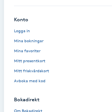
Babylights
Konto
Balayage
Logga in
Bambumassage
Mina bokningar
Mina favoriter
Barber
Mitt presentkort
Barnklippning
Mitt friskvårdskort
BIAB
Avboka med kod
Blowout
Bokadirekt
Bottenfärg
Om Bokadirekt