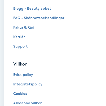
Blogg - Beautylabbet
Brynformning
FAQ - Skönhetsbehandlingar
Brynfärgning
Fakta & Råd
Brynplockning
Karriär
Support
Bröllopsuppsättning
C
Villkor
Celluliter
Etisk policy
Coachning
Integritetspolicy
Cookies
Color correction
Allmänna villkor