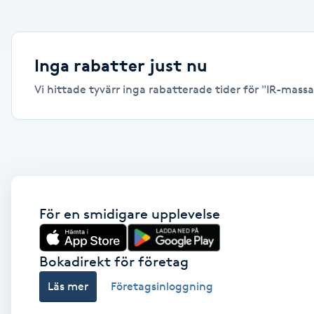
Alternativmedicin
Andningsmassage
Inga rabatter just nu
Vi hittade tyvärr inga rabatterade tider för "IR-massag
Ansiktslyft utan kirurgi
Aromamassage
Ashtanga Yoga
Ayurveda
För en smidigare upplevelse
Ayurvedisk Massage
Bokadirekt för företag
Läs mer
Företagsinloggning
Ansiktsbehandling djuprengörande
B