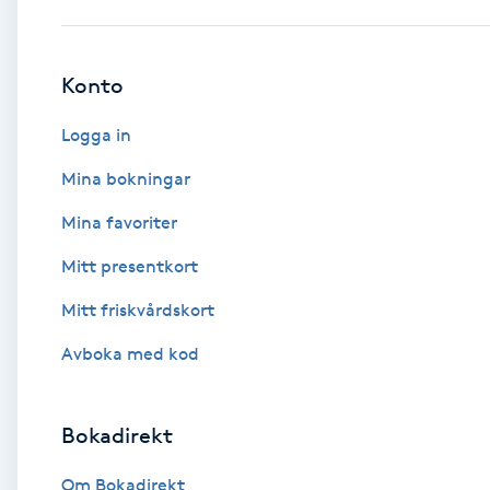
Babylights
Konto
Balayage
Logga in
Bambumassage
Mina bokningar
Mina favoriter
Barber
Mitt presentkort
Barnklippning
Mitt friskvårdskort
BIAB
Avboka med kod
Blowout
Bokadirekt
Bottenfärg
Om Bokadirekt