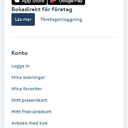
Bokadirekt för företag
Babylights
Läs mer
Företagsinloggning
Balayage
Bambumassage
Konto
Barber
Logga in
Barnklippning
Mina bokningar
Mina favoriter
BIAB
Mitt presentkort
Blowout
Mitt friskvårdskort
Bottenfärg
Avboka med kod