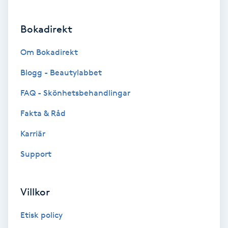
Brynformning
Bokadirekt
Brynfärgning
Om Bokadirekt
Blogg - Beautylabbet
Brynplockning
FAQ - Skönhetsbehandlingar
Bröllopsuppsättning
Fakta & Råd
C
Karriär
Celluliter
Support
Coachning
Villkor
Color correction
Etisk policy