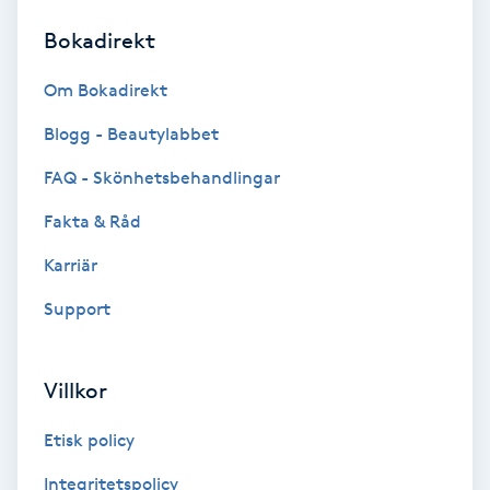
Bokadirekt
Brynformning
Om Bokadirekt
Brynfärgning
Blogg - Beautylabbet
Brynplockning
FAQ - Skönhetsbehandlingar
Fakta & Råd
Bröllopsuppsättning
C
Karriär
Support
Celluliter
Coachning
Villkor
Color correction
Etisk policy
Integritetspolicy