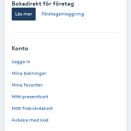
Bokadirekt för företag
Babylights
Läs mer
Företagsinloggning
Balayage
Bambumassage
Konto
Barber
Logga in
Mina bokningar
Barnklippning
Mina favoriter
BIAB
Mitt presentkort
Mitt friskvårdskort
Blowout
Avboka med kod
Bottenfärg