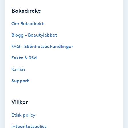
Bokadirekt
Brynformning
Om Bokadirekt
Brynfärgning
Blogg - Beautylabbet
Brynplockning
FAQ - Skönhetsbehandlingar
Fakta & Råd
Bröllopsuppsättning
C
Karriär
Support
Celluliter
Coachning
Villkor
Color correction
Etisk policy
Integritetspolicy