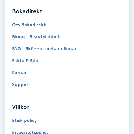
Bokadirekt
Brynformning
Om Bokadirekt
Brynfärgning
Blogg - Beautylabbet
Brynplockning
FAQ - Skönhetsbehandlingar
Fakta & Råd
Bröllopsuppsättning
C
Karriär
Support
Celluliter
Coachning
Villkor
Color correction
Etisk policy
Integritetspolicy