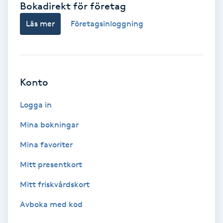
Bokadirekt för företag
Babylights
Läs mer
Företagsinloggning
Balayage
Bambumassage
Konto
Barber
Logga in
Mina bokningar
Barnklippning
Mina favoriter
BIAB
Mitt presentkort
Mitt friskvårdskort
Blowout
Avboka med kod
Bottenfärg