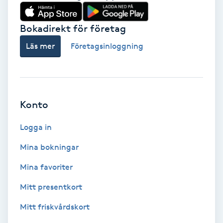
Babylights
Bokadirekt för företag
Balayage
Läs mer
Företagsinloggning
Bambumassage
Barber
Konto
Logga in
Barnklippning
Mina bokningar
BIAB
Mina favoriter
Blowout
Mitt presentkort
Mitt friskvårdskort
Bottenfärg