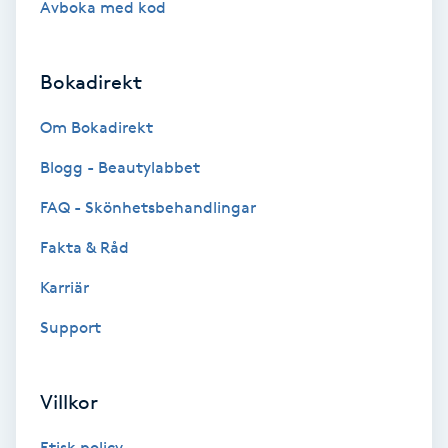
Avboka med kod
Brynformning
Bokadirekt
Brynfärgning
Om Bokadirekt
Brynplockning
Blogg - Beautylabbet
Bröllopsuppsättning
FAQ - Skönhetsbehandlingar
C
Fakta & Råd
Celluliter
Karriär
Support
Coachning
Color correction
Villkor
Etisk policy