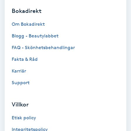
Bokadirekt
Brynformning
Om Bokadirekt
Brynfärgning
Blogg - Beautylabbet
Brynplockning
FAQ - Skönhetsbehandlingar
Fakta & Råd
Bröllopsuppsättning
C
Karriär
Support
Celluliter
Coachning
Villkor
Color correction
Etisk policy
Integritetspolicy