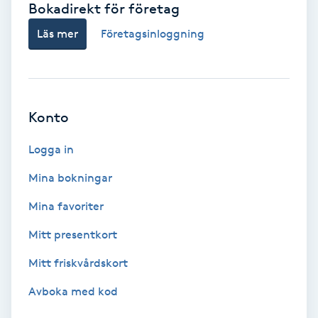
Bokadirekt för företag
Babylights
Läs mer
Företagsinloggning
Balayage
Bambumassage
Konto
Barber
Logga in
Mina bokningar
Barnklippning
Mina favoriter
BIAB
Mitt presentkort
Mitt friskvårdskort
Blowout
Avboka med kod
Bottenfärg