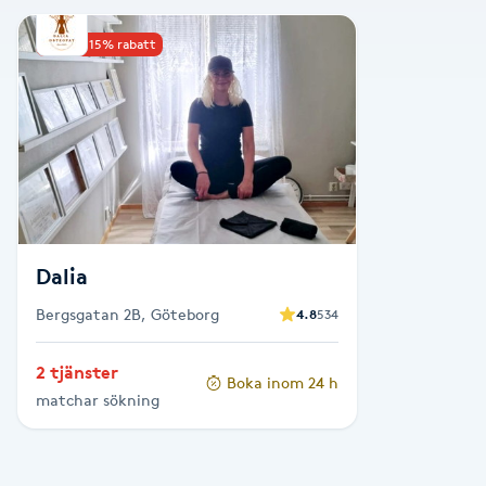
Alternativmedicin
Upp till 15% rabatt
Andningsmassage
Ansiktslyft utan kirurgi
Aromamassage
Ashtanga Yoga
Dalia
Bergsgatan 2B, Göteborg
4.8
534
Ayurveda
2 tjänster
Boka inom 24 h
Ayurvedisk Massage
matchar sökning
Ansiktsbehandling djuprengörande
B