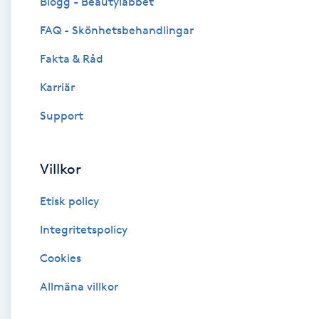
Blogg - Beautylabbet
Cryoterapi
FAQ - Skönhetsbehandlingar
D
Fakta & Råd
Damklippning
Karriär
Dermapen
Support
Diamantslipning
Villkor
E
Etisk policy
Enzympeeling
Integritetspolicy
Extensions
Cookies
Extensions borttagning
Allmäna villkor