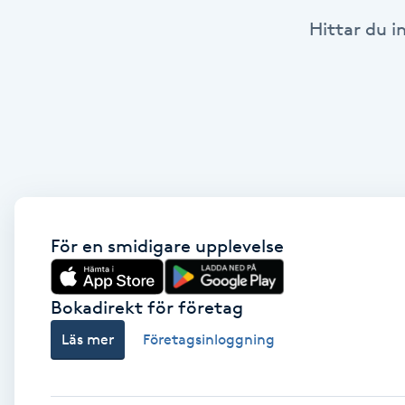
Hittar du i
Babylights
Balayage
Bambumassage
Barber
Barnklippning
För en smidigare upplevelse
BIAB
Bokadirekt för företag
Läs mer
Företagsinloggning
Blowout
Bottenfärg