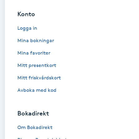
Konto
Brynformning
Logga in
Brynfärgning
Mina bokningar
Brynplockning
Mina favoriter
Mitt presentkort
Bröllopsuppsättning
C
Mitt friskvårdskort
Avboka med kod
Celluliter
Coachning
Bokadirekt
Color correction
Om Bokadirekt