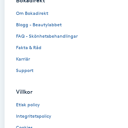
Bokadirekt
Brynformning
Om Bokadirekt
Blogg - Beautylabbet
Brynfärgning
FAQ - Skönhetsbehandlingar
Brynplockning
Fakta & Råd
Karriär
Bröllopsuppsättning
C
Support
Celluliter
Villkor
Coachning
Etisk policy
Color correction
Integritetspolicy
Cookies