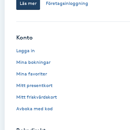
Läs mer
Företagsinloggning
Babylights
Balayage
Konto
Bambumassage
Logga in
Barber
Mina bokningar
Mina favoriter
Barnklippning
Mitt presentkort
BIAB
Mitt friskvårdskort
Avboka med kod
Blowout
Bottenfärg