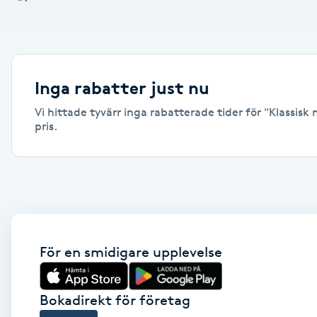
Alternativmedicin
Andningsmassage
Inga rabatter just nu
Ansiktslyft utan kirurgi
Vi hittade tyvärr inga rabatterade tider för "Klassisk 
pris.
Aromamassage
Ashtanga Yoga
Ayurveda
För en smidigare upplevelse
Ayurvedisk Massage
Ansiktsbehandling djuprengörande
Bokadirekt för företag
B