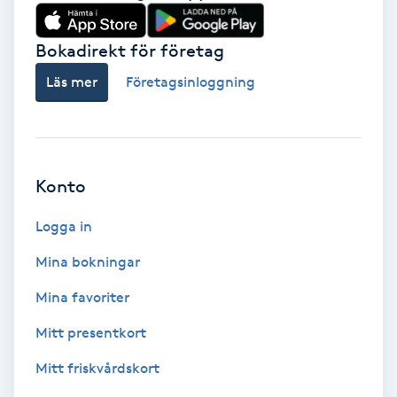
Babylights
Bokadirekt för företag
Balayage
Läs mer
Företagsinloggning
Bambumassage
Barber
Konto
Logga in
Barnklippning
Mina bokningar
BIAB
Mina favoriter
Blowout
Mitt presentkort
Mitt friskvårdskort
Bottenfärg