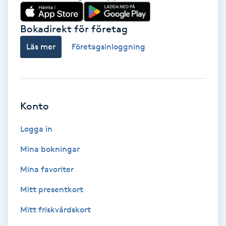
Babylights
Bokadirekt för företag
Balayage
Läs mer
Företagsinloggning
Bambumassage
Barber
Konto
Logga in
Barnklippning
Mina bokningar
BIAB
Mina favoriter
Blowout
Mitt presentkort
Mitt friskvårdskort
Bottenfärg