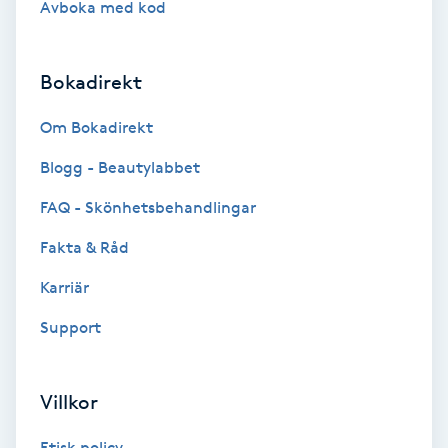
Avboka med kod
Brynformning
Bokadirekt
Brynfärgning
Om Bokadirekt
Brynplockning
Blogg - Beautylabbet
Bröllopsuppsättning
FAQ - Skönhetsbehandlingar
C
Fakta & Råd
Celluliter
Karriär
Support
Coachning
Color correction
Villkor
Etisk policy