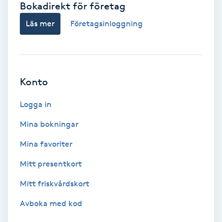
Bokadirekt för företag
Babylights
Läs mer
Företagsinloggning
Balayage
Bambumassage
Konto
Barber
Logga in
Mina bokningar
Barnklippning
Mina favoriter
BIAB
Mitt presentkort
Mitt friskvårdskort
Blowout
Avboka med kod
Bottenfärg