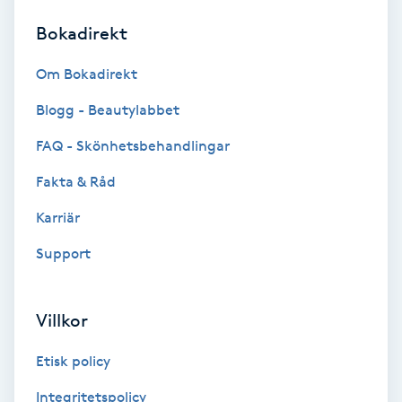
Bokadirekt
Brynformning
Om Bokadirekt
Brynfärgning
Blogg - Beautylabbet
Brynplockning
FAQ - Skönhetsbehandlingar
Fakta & Råd
Bröllopsuppsättning
C
Karriär
Support
Celluliter
Coachning
Villkor
Color correction
Etisk policy
Integritetspolicy