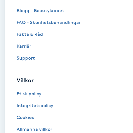
Blogg - Beautylabbet
Brynformning
FAQ - Skönhetsbehandlingar
Brynfärgning
Fakta & Råd
Brynplockning
Karriär
Support
Bröllopsuppsättning
C
Villkor
Celluliter
Etisk policy
Coachning
Integritetspolicy
Cookies
Color correction
Allmänna villkor