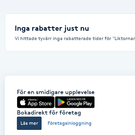
Alternativmedicin
Andningsmassage
Inga rabatter just nu
Vi hittade tyvärr inga rabatterade tider för "Liktornar
Ansiktslyft utan kirurgi
Aromamassage
Ashtanga Yoga
Ayurveda
För en smidigare upplevelse
Ayurvedisk Massage
Bokadirekt för företag
Läs mer
Företagsinloggning
Ansiktsbehandling djuprengörande
B