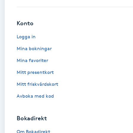
Babylights
Konto
Balayage
Logga in
Bambumassage
Mina bokningar
Mina favoriter
Barber
Mitt presentkort
Barnklippning
Mitt friskvårdskort
BIAB
Avboka med kod
Blowout
Bokadirekt
Bottenfärg
Om Bokadirekt