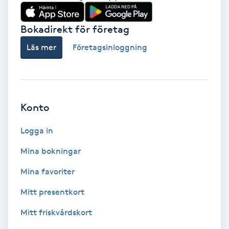
Babylights
Bokadirekt för företag
Balayage
Läs mer
Företagsinloggning
Bambumassage
Barber
Konto
Logga in
Barnklippning
Mina bokningar
BIAB
Mina favoriter
Blowout
Mitt presentkort
Mitt friskvårdskort
Bottenfärg