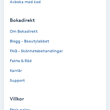
Avboka med kod
Brynformning
Bokadirekt
Brynfärgning
Om Bokadirekt
Brynplockning
Blogg - Beautylabbet
Bröllopsuppsättning
FAQ - Skönhetsbehandlingar
C
Fakta & Råd
Celluliter
Karriär
Support
Coachning
Color correction
Villkor
Etisk policy