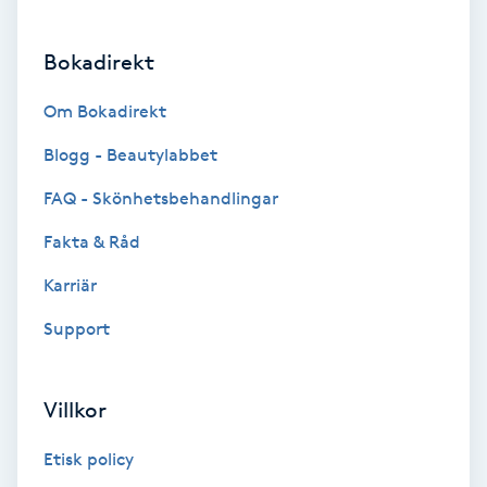
Brynformning
Bokadirekt
Brynfärgning
Om Bokadirekt
Blogg - Beautylabbet
Brynplockning
FAQ - Skönhetsbehandlingar
Bröllopsuppsättning
Fakta & Råd
C
Karriär
Celluliter
Support
Coachning
Villkor
Color correction
Etisk policy