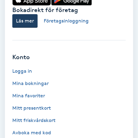
Bokadirekt för företag
Babylights
Läs mer
Företagsinloggning
Balayage
Bambumassage
Konto
Barber
Logga in
Barnklippning
Mina bokningar
Mina favoriter
BIAB
Mitt presentkort
Blowout
Mitt friskvårdskort
Bottenfärg
Avboka med kod