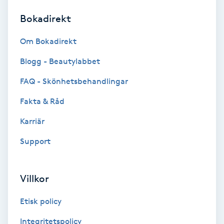
Bokadirekt
Brynformning
Om Bokadirekt
Brynfärgning
Blogg - Beautylabbet
Brynplockning
FAQ - Skönhetsbehandlingar
Fakta & Råd
Bröllopsuppsättning
C
Karriär
Support
Celluliter
Coachning
Villkor
Color correction
Etisk policy
Integritetspolicy