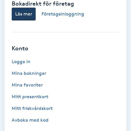
Bokadirekt för företag
Babylights
Läs mer
Företagsinloggning
Balayage
Bambumassage
Konto
Barber
Logga in
Mina bokningar
Barnklippning
Mina favoriter
BIAB
Mitt presentkort
Mitt friskvårdskort
Blowout
Avboka med kod
Bottenfärg