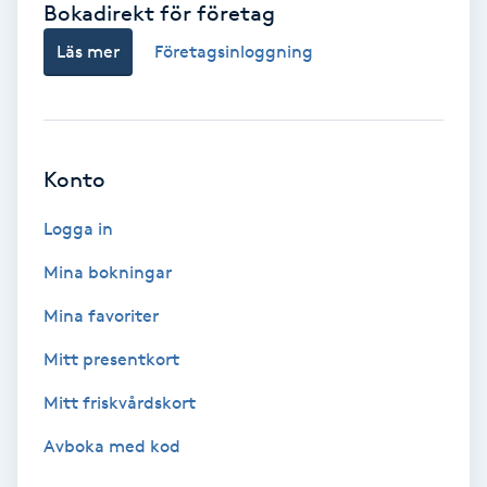
Bokadirekt för företag
Babylights
Läs mer
Företagsinloggning
Balayage
Bambumassage
Konto
Barber
Logga in
Mina bokningar
Barnklippning
Mina favoriter
BIAB
Mitt presentkort
Mitt friskvårdskort
Blowout
Avboka med kod
Bottenfärg