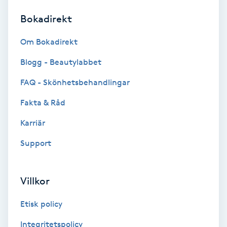
Bokadirekt
Brynformning
Om Bokadirekt
Brynfärgning
Blogg - Beautylabbet
Brynplockning
FAQ - Skönhetsbehandlingar
Fakta & Råd
Bröllopsuppsättning
C
Karriär
Support
Celluliter
Coachning
Villkor
Color correction
Etisk policy
Integritetspolicy