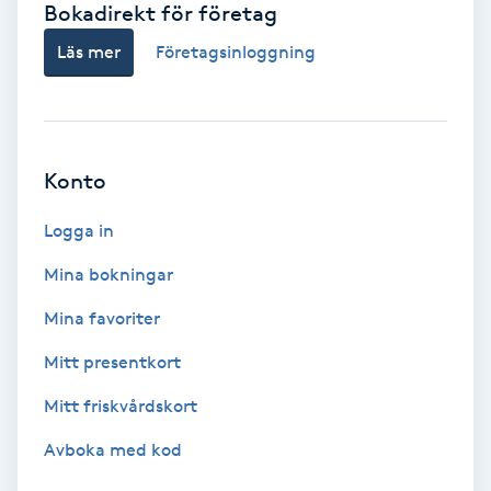
Bokadirekt för företag
Babylights
Läs mer
Företagsinloggning
Balayage
Bambumassage
Konto
Barber
Logga in
Mina bokningar
Barnklippning
Mina favoriter
BIAB
Mitt presentkort
Mitt friskvårdskort
Blowout
Avboka med kod
Bottenfärg