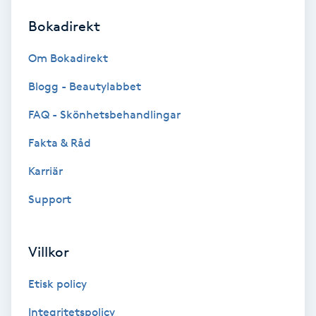
Bokadirekt
Brynformning
Om Bokadirekt
Brynfärgning
Blogg - Beautylabbet
Brynplockning
FAQ - Skönhetsbehandlingar
Fakta & Råd
Bröllopsuppsättning
C
Karriär
Support
Celluliter
Coachning
Villkor
Color correction
Etisk policy
Integritetspolicy