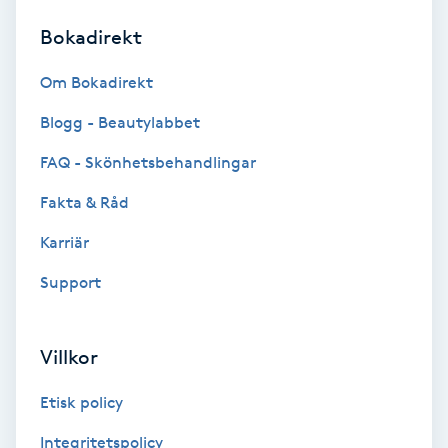
Bokadirekt
Brynformning
Om Bokadirekt
Brynfärgning
Blogg - Beautylabbet
Brynplockning
FAQ - Skönhetsbehandlingar
Fakta & Råd
Bröllopsuppsättning
C
Karriär
Support
Celluliter
Coachning
Villkor
Color correction
Etisk policy
Integritetspolicy