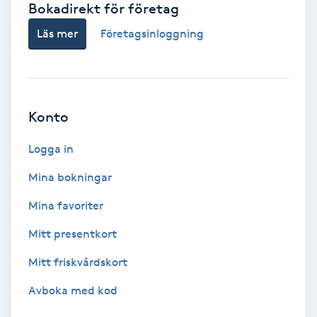
Bokadirekt för företag
Babylights
Läs mer
Företagsinloggning
Balayage
Bambumassage
Konto
Barber
Logga in
Mina bokningar
Barnklippning
Mina favoriter
BIAB
Mitt presentkort
Mitt friskvårdskort
Blowout
Avboka med kod
Bottenfärg