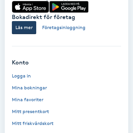
Babylights
Bokadirekt för företag
Balayage
Läs mer
Företagsinloggning
Bambumassage
Barber
Konto
Logga in
Barnklippning
Mina bokningar
BIAB
Mina favoriter
Blowout
Mitt presentkort
Mitt friskvårdskort
Bottenfärg