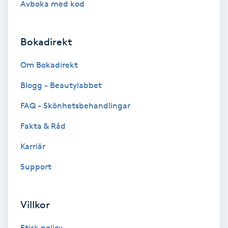
Avboka med kod
Brynformning
Bokadirekt
Brynfärgning
Om Bokadirekt
Brynplockning
Blogg - Beautylabbet
Bröllopsuppsättning
FAQ - Skönhetsbehandlingar
C
Fakta & Råd
Celluliter
Karriär
Support
Coachning
Color correction
Villkor
Etisk policy