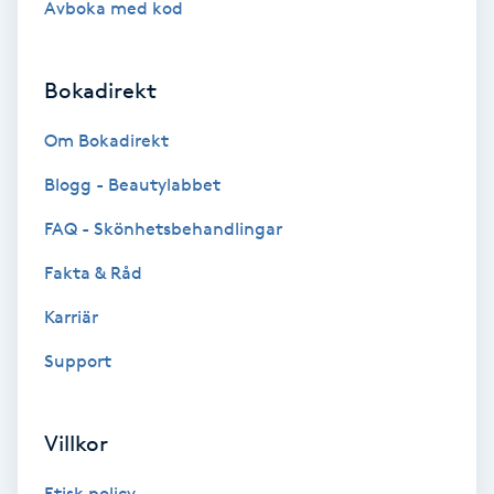
Avboka med kod
Brynformning
Bokadirekt
Brynfärgning
Om Bokadirekt
Brynplockning
Blogg - Beautylabbet
Bröllopsuppsättning
FAQ - Skönhetsbehandlingar
C
Fakta & Råd
Celluliter
Karriär
Support
Coachning
Color correction
Villkor
Etisk policy