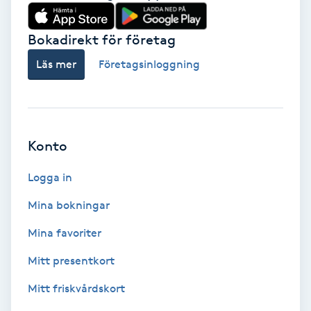
Babylights
Bokadirekt för företag
Balayage
Läs mer
Företagsinloggning
Bambumassage
Barber
Konto
Logga in
Barnklippning
Mina bokningar
BIAB
Mina favoriter
Blowout
Mitt presentkort
Mitt friskvårdskort
Bottenfärg