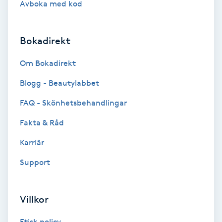
Avboka med kod
Brynformning
Bokadirekt
Brynfärgning
Om Bokadirekt
Brynplockning
Blogg - Beautylabbet
Bröllopsuppsättning
FAQ - Skönhetsbehandlingar
C
Fakta & Råd
Celluliter
Karriär
Support
Coachning
Color correction
Villkor
Etisk policy