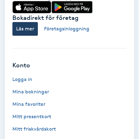
Babylights
Bokadirekt för företag
Balayage
Läs mer
Företagsinloggning
Bambumassage
Barber
Konto
Logga in
Barnklippning
Mina bokningar
BIAB
Mina favoriter
Blowout
Mitt presentkort
Mitt friskvårdskort
Bottenfärg