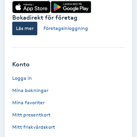
Babylights
Bokadirekt för företag
Balayage
Läs mer
Företagsinloggning
Bambumassage
Barber
Konto
Logga in
Barnklippning
Mina bokningar
BIAB
Mina favoriter
Blowout
Mitt presentkort
Mitt friskvårdskort
Bottenfärg