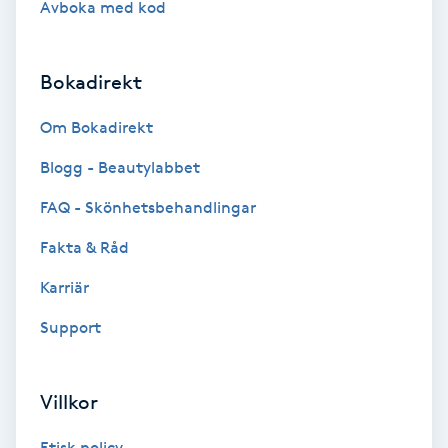
Avboka med kod
Brynformning
Bokadirekt
Brynfärgning
Om Bokadirekt
Brynplockning
Blogg - Beautylabbet
Bröllopsuppsättning
FAQ - Skönhetsbehandlingar
C
Fakta & Råd
Celluliter
Karriär
Support
Coachning
Color correction
Villkor
Etisk policy