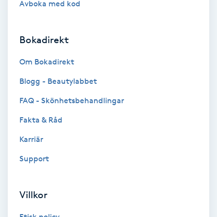
Avboka med kod
Brynformning
Bokadirekt
Brynfärgning
Om Bokadirekt
Brynplockning
Blogg - Beautylabbet
Bröllopsuppsättning
FAQ - Skönhetsbehandlingar
C
Fakta & Råd
Celluliter
Karriär
Support
Coachning
Color correction
Villkor
Etisk policy