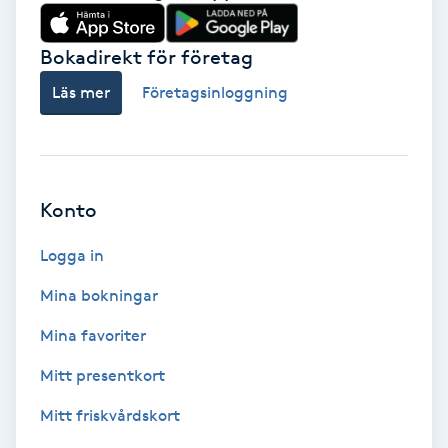
Babylights
Bokadirekt för företag
Balayage
Läs mer
Företagsinloggning
Bambumassage
Barber
Konto
Logga in
Barnklippning
Mina bokningar
BIAB
Mina favoriter
Blowout
Mitt presentkort
Mitt friskvårdskort
Bottenfärg