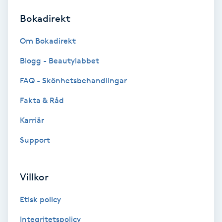
Bokadirekt
Brynformning
Om Bokadirekt
Brynfärgning
Blogg - Beautylabbet
Brynplockning
FAQ - Skönhetsbehandlingar
Fakta & Råd
Bröllopsuppsättning
C
Karriär
Support
Celluliter
Coachning
Villkor
Color correction
Etisk policy
Integritetspolicy