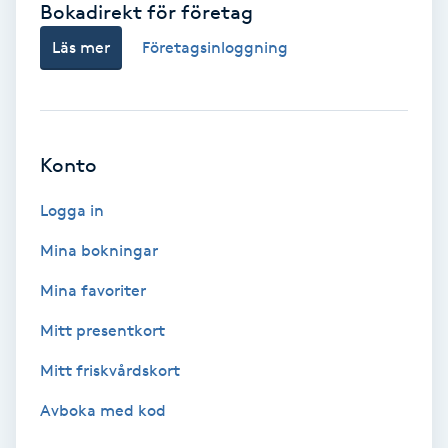
Bokadirekt för företag
Babylights
Läs mer
Företagsinloggning
Balayage
Bambumassage
Konto
Barber
Logga in
Mina bokningar
Barnklippning
Mina favoriter
BIAB
Mitt presentkort
Mitt friskvårdskort
Blowout
Avboka med kod
Bottenfärg