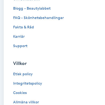
Blogg - Beautylabbet
Brynformning
FAQ - Skönhetsbehandlingar
Brynfärgning
Fakta & Råd
Brynplockning
Karriär
Support
Bröllopsuppsättning
C
Villkor
Celluliter
Etisk policy
Coachning
Integritetspolicy
Cookies
Color correction
Allmäna villkor