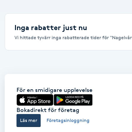
Alternativmedicin
Andningsmassage
Inga rabatter just nu
Vi hittade tyvärr inga rabatterade tider för "Nagelvård
Ansiktslyft utan kirurgi
Aromamassage
Ashtanga Yoga
Ayurveda
För en smidigare upplevelse
Ayurvedisk Massage
Bokadirekt för företag
Läs mer
Företagsinloggning
Ansiktsbehandling djuprengörande
B