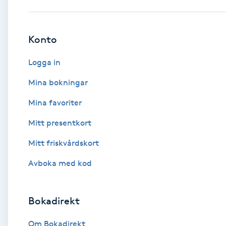
Babylights
Konto
Balayage
Logga in
Bambumassage
Mina bokningar
Mina favoriter
Barber
Mitt presentkort
Barnklippning
Mitt friskvårdskort
BIAB
Avboka med kod
Blowout
Bokadirekt
Bottenfärg
Om Bokadirekt