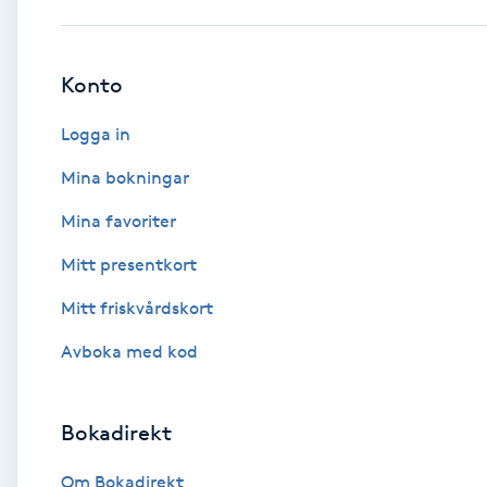
Babylights
Konto
Balayage
Logga in
Bambumassage
Mina bokningar
Mina favoriter
Barber
Mitt presentkort
Barnklippning
Mitt friskvårdskort
BIAB
Avboka med kod
Blowout
Bokadirekt
Bottenfärg
Om Bokadirekt