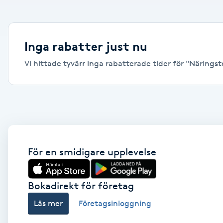
Alternativmedicin
Andningsmassage
Inga rabatter just nu
Vi hittade tyvärr inga rabatterade tider för "Näringste
Ansiktslyft utan kirurgi
Aromamassage
Ashtanga Yoga
Ayurveda
För en smidigare upplevelse
Ayurvedisk Massage
Bokadirekt för företag
Läs mer
Företagsinloggning
Ansiktsbehandling djuprengörande
B