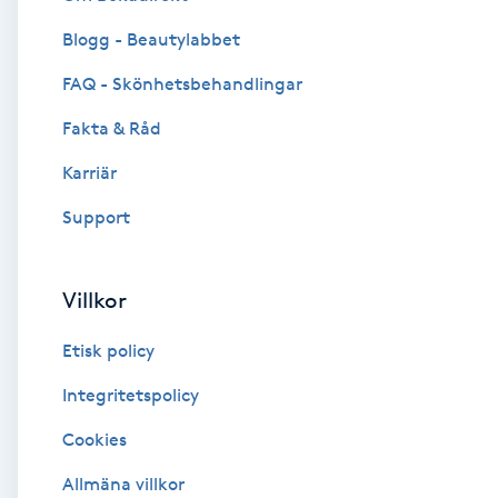
Blogg - Beautylabbet
Brynformning
FAQ - Skönhetsbehandlingar
Brynfärgning
Fakta & Råd
Brynplockning
Karriär
Support
Bröllopsuppsättning
C
Villkor
Celluliter
Etisk policy
Coachning
Integritetspolicy
Cookies
Color correction
Allmäna villkor