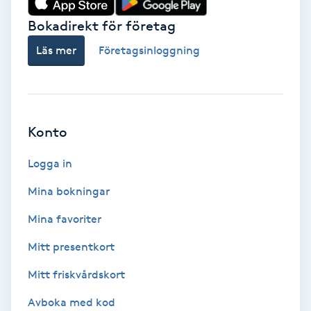
Bokadirekt för företag
Babylights
Läs mer
Företagsinloggning
Balayage
Bambumassage
Konto
Barber
Logga in
Barnklippning
Mina bokningar
BIAB
Mina favoriter
Mitt presentkort
Blowout
Mitt friskvårdskort
Bottenfärg
Avboka med kod