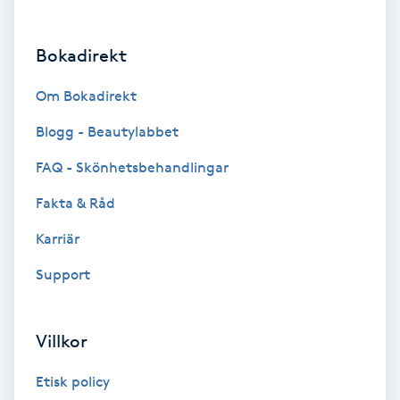
Brynformning
Bokadirekt
Brynfärgning
Om Bokadirekt
Brynplockning
Blogg - Beautylabbet
FAQ - Skönhetsbehandlingar
Bröllopsuppsättning
Fakta & Råd
C
Karriär
Celluliter
Support
Coachning
Villkor
Color correction
Etisk policy