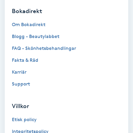
Bokadirekt
Brynformning
Om Bokadirekt
Brynfärgning
Blogg - Beautylabbet
Brynplockning
FAQ - Skönhetsbehandlingar
Fakta & Råd
Bröllopsuppsättning
C
Karriär
Support
Celluliter
Coachning
Villkor
Color correction
Etisk policy
Integritetspolicy