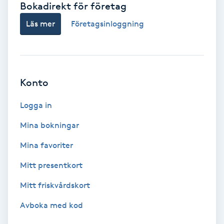
Bokadirekt för företag
Babylights
Läs mer
Företagsinloggning
Balayage
Bambumassage
Konto
Barber
Logga in
Mina bokningar
Barnklippning
Mina favoriter
BIAB
Mitt presentkort
Mitt friskvårdskort
Blowout
Avboka med kod
Bottenfärg