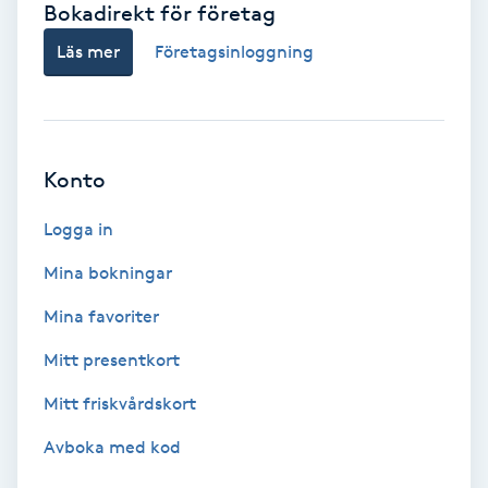
Bokadirekt för företag
Babylights
Läs mer
Företagsinloggning
Balayage
Bambumassage
Konto
Barber
Logga in
Mina bokningar
Barnklippning
Mina favoriter
BIAB
Mitt presentkort
Mitt friskvårdskort
Blowout
Avboka med kod
Bottenfärg