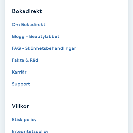
Bokadirekt
Brynformning
Om Bokadirekt
Brynfärgning
Blogg - Beautylabbet
Brynplockning
FAQ - Skönhetsbehandlingar
Fakta & Råd
Bröllopsuppsättning
C
Karriär
Support
Celluliter
Coachning
Villkor
Color correction
Etisk policy
Integritetspolicy