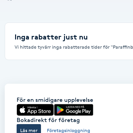
Alternativmedicin
Andningsmassage
Inga rabatter just nu
Ansiktslyft utan kirurgi
Vi hittade tyvärr inga rabatterade tider för "Paraffinb
Aromamassage
Ashtanga Yoga
Ayurveda
För en smidigare upplevelse
Ayurvedisk Massage
Bokadirekt för företag
Ansiktsbehandling djuprengörande
Läs mer
Företagsinloggning
B