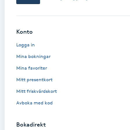
Babylights
Balayage
Konto
Logga in
Bambumassage
Mina bokningar
Barber
Mina favoriter
Barnklippning
Mitt presentkort
Mitt friskvårdskort
BIAB
Avboka med kod
Blowout
Bokadirekt
Bottenfärg