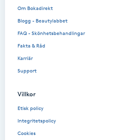
Om Bokadirekt
Brynformning
Blogg - Beautylabbet
Brynfärgning
FAQ - Skönhetsbehandlingar
Fakta & Råd
Brynplockning
Karriär
Bröllopsuppsättning
Support
C
Celluliter
Villkor
Etisk policy
Coachning
Integritetspolicy
Color correction
Cookies