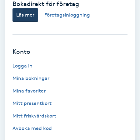
Bokadirekt för företag
Babylights
Läs mer
Företagsinloggning
Balayage
Bambumassage
Konto
Barber
Logga in
Mina bokningar
Barnklippning
Mina favoriter
BIAB
Mitt presentkort
Mitt friskvårdskort
Blowout
Avboka med kod
Bottenfärg