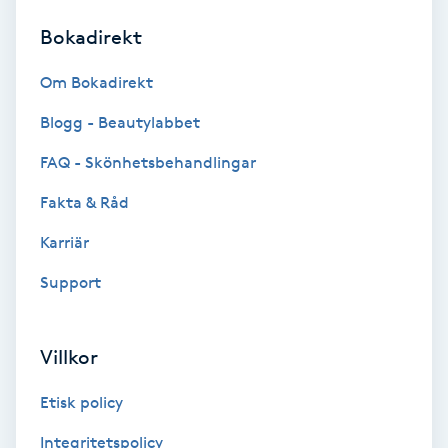
Bokadirekt
Brynformning
Om Bokadirekt
Brynfärgning
Blogg - Beautylabbet
Brynplockning
FAQ - Skönhetsbehandlingar
Fakta & Råd
Bröllopsuppsättning
C
Karriär
Support
Celluliter
Coachning
Villkor
Color correction
Etisk policy
Integritetspolicy