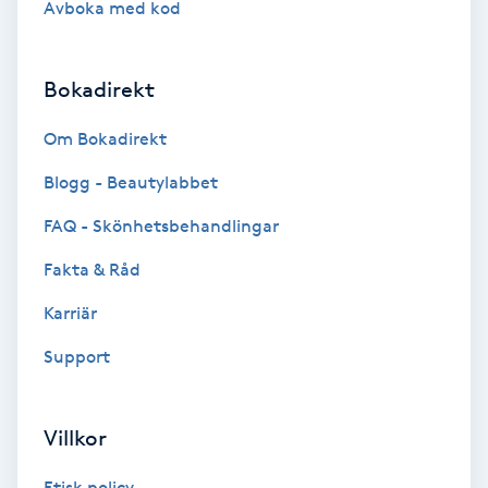
Avboka med kod
Brynformning
Bokadirekt
Brynfärgning
Om Bokadirekt
Brynplockning
Blogg - Beautylabbet
Bröllopsuppsättning
FAQ - Skönhetsbehandlingar
C
Fakta & Råd
Celluliter
Karriär
Support
Coachning
Color correction
Villkor
Etisk policy