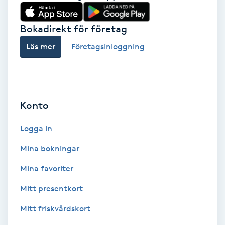
Babylights
Bokadirekt för företag
Balayage
Läs mer
Företagsinloggning
Bambumassage
Barber
Konto
Logga in
Barnklippning
Mina bokningar
BIAB
Mina favoriter
Blowout
Mitt presentkort
Mitt friskvårdskort
Bottenfärg