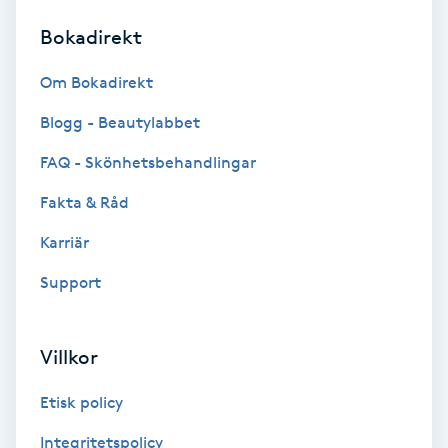
Bokadirekt
Brynformning
Om Bokadirekt
Brynfärgning
Blogg - Beautylabbet
Brynplockning
FAQ - Skönhetsbehandlingar
Fakta & Råd
Bröllopsuppsättning
C
Karriär
Support
Celluliter
Coachning
Villkor
Color correction
Etisk policy
Integritetspolicy