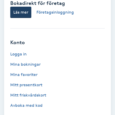
Bokadirekt för företag
Babylights
Läs mer
Företagsinloggning
Balayage
Bambumassage
Konto
Barber
Logga in
Mina bokningar
Barnklippning
Mina favoriter
BIAB
Mitt presentkort
Mitt friskvårdskort
Blowout
Avboka med kod
Bottenfärg