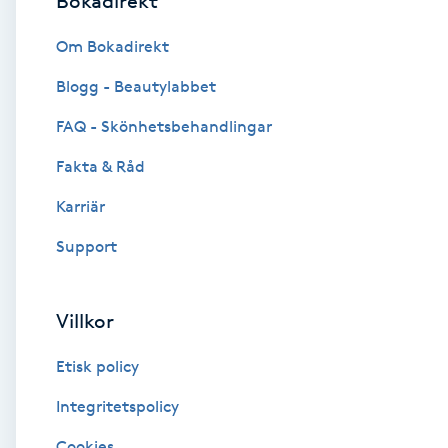
Bokadirekt
Brynformning
Om Bokadirekt
Blogg - Beautylabbet
Brynfärgning
FAQ - Skönhetsbehandlingar
Brynplockning
Fakta & Råd
Karriär
Bröllopsuppsättning
C
Support
Celluliter
Villkor
Coachning
Etisk policy
Color correction
Integritetspolicy
Cookies