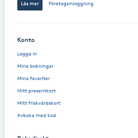
Läs mer
Företagsinloggning
Babylights
Balayage
Konto
Bambumassage
Logga in
Barber
Mina bokningar
Mina favoriter
Barnklippning
Mitt presentkort
BIAB
Mitt friskvårdskort
Avboka med kod
Blowout
Bottenfärg