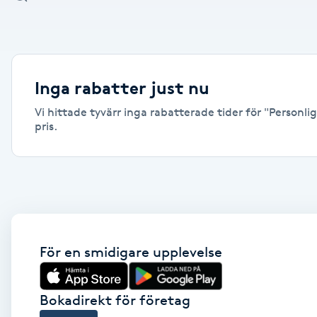
Alternativmedicin
Andningsmassage
Inga rabatter just nu
Ansiktslyft utan kirurgi
Vi hittade tyvärr inga rabatterade tider för "Personlig
pris.
Aromamassage
Ashtanga Yoga
Ayurveda
För en smidigare upplevelse
Ayurvedisk Massage
Ansiktsbehandling djuprengörande
Bokadirekt för företag
B