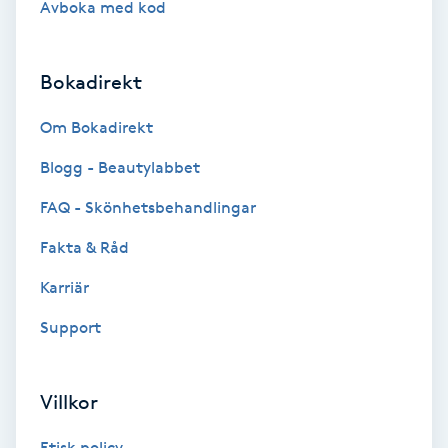
Avboka med kod
Brynformning
Bokadirekt
Brynfärgning
Om Bokadirekt
Brynplockning
Blogg - Beautylabbet
Bröllopsuppsättning
FAQ - Skönhetsbehandlingar
C
Fakta & Råd
Celluliter
Karriär
Support
Coachning
Color correction
Villkor
Etisk policy