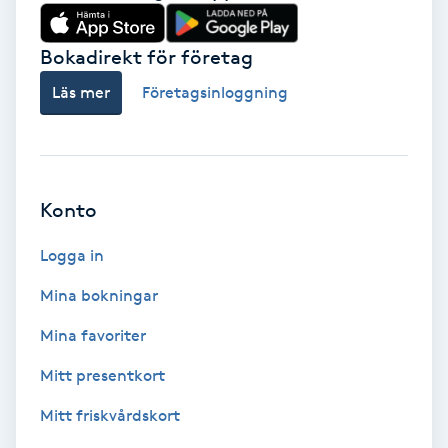
Babylights
Bokadirekt för företag
Balayage
Läs mer
Företagsinloggning
Bambumassage
Barber
Konto
Logga in
Barnklippning
Mina bokningar
BIAB
Mina favoriter
Blowout
Mitt presentkort
Mitt friskvårdskort
Bottenfärg