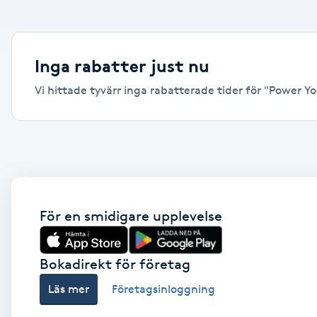
Alternativmedicin
Andningsmassage
Inga rabatter just nu
Vi hittade tyvärr inga rabatterade tider för "Power Yo
Ansiktslyft utan kirurgi
Aromamassage
Ashtanga Yoga
Ayurveda
För en smidigare upplevelse
Ayurvedisk Massage
Bokadirekt för företag
Läs mer
Företagsinloggning
Ansiktsbehandling djuprengörande
B