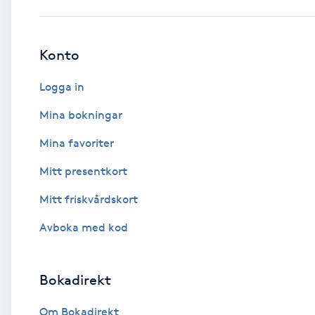
Babylights
Konto
Balayage
Logga in
Bambumassage
Mina bokningar
Mina favoriter
Barber
Mitt presentkort
Barnklippning
Mitt friskvårdskort
BIAB
Avboka med kod
Blowout
Bokadirekt
Bottenfärg
Om Bokadirekt