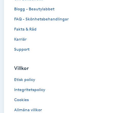
Blogg - Beautylabbet
Brynformning
FAQ - Skönhetsbehandlingar
Brynfärgning
Fakta & Råd
Brynplockning
Karriär
Support
Bröllopsuppsättning
C
Villkor
Celluliter
Etisk policy
Coachning
Integritetspolicy
Cookies
Color correction
Allmäna villkor