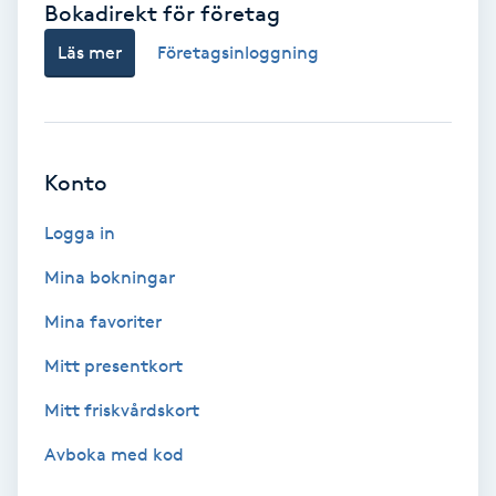
Bokadirekt för företag
Babylights
Läs mer
Företagsinloggning
Balayage
Bambumassage
Konto
Barber
Logga in
Mina bokningar
Barnklippning
Mina favoriter
BIAB
Mitt presentkort
Mitt friskvårdskort
Blowout
Avboka med kod
Bottenfärg