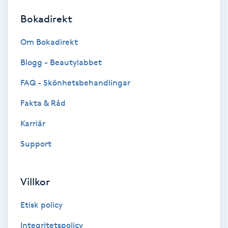
Bokadirekt
Brynformning
Om Bokadirekt
Brynfärgning
Blogg - Beautylabbet
Brynplockning
FAQ - Skönhetsbehandlingar
Fakta & Råd
Bröllopsuppsättning
C
Karriär
Support
Celluliter
Coachning
Villkor
Color correction
Etisk policy
Integritetspolicy