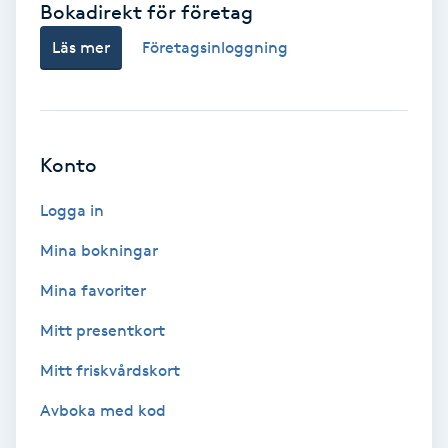
Bokadirekt för företag
Babylights
Läs mer
Företagsinloggning
Balayage
Bambumassage
Konto
Barber
Logga in
Mina bokningar
Barnklippning
Mina favoriter
BIAB
Mitt presentkort
Mitt friskvårdskort
Blowout
Avboka med kod
Bottenfärg