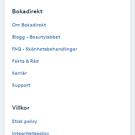
Bokadirekt
Brynformning
Om Bokadirekt
Brynfärgning
Blogg - Beautylabbet
Brynplockning
FAQ - Skönhetsbehandlingar
Fakta & Råd
Bröllopsuppsättning
C
Karriär
Support
Celluliter
Coachning
Villkor
Color correction
Etisk policy
Integritetspolicy