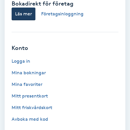
Bokadirekt för företag
Babylights
Läs mer
Företagsinloggning
Balayage
Bambumassage
Konto
Barber
Logga in
Mina bokningar
Barnklippning
Mina favoriter
BIAB
Mitt presentkort
Mitt friskvårdskort
Blowout
Avboka med kod
Bottenfärg