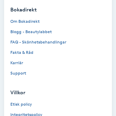
Bokadirekt
Brynformning
Om Bokadirekt
Brynfärgning
Blogg - Beautylabbet
Brynplockning
FAQ - Skönhetsbehandlingar
Fakta & Råd
Bröllopsuppsättning
C
Karriär
Support
Celluliter
Coachning
Villkor
Color correction
Etisk policy
Integritetspolicy