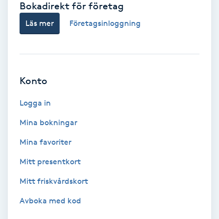
Bokadirekt för företag
Babylights
Läs mer
Företagsinloggning
Balayage
Bambumassage
Konto
Barber
Logga in
Mina bokningar
Barnklippning
Mina favoriter
BIAB
Mitt presentkort
Mitt friskvårdskort
Blowout
Avboka med kod
Bottenfärg