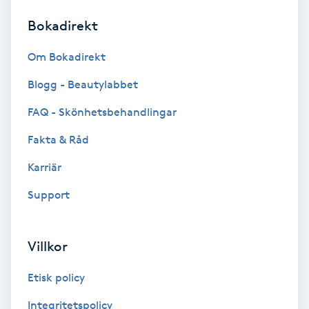
Bokadirekt
Brynformning
Om Bokadirekt
Brynfärgning
Blogg - Beautylabbet
Brynplockning
FAQ - Skönhetsbehandlingar
Fakta & Råd
Bröllopsuppsättning
C
Karriär
Support
Celluliter
Coachning
Villkor
Color correction
Etisk policy
Integritetspolicy