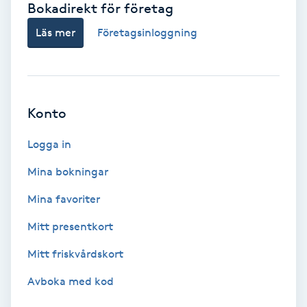
Bokadirekt för företag
Babylights
Läs mer
Företagsinloggning
Balayage
Bambumassage
Konto
Barber
Logga in
Mina bokningar
Barnklippning
Mina favoriter
BIAB
Mitt presentkort
Mitt friskvårdskort
Blowout
Avboka med kod
Bottenfärg