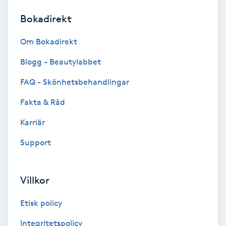
Bokadirekt
Brynformning
Om Bokadirekt
Brynfärgning
Blogg - Beautylabbet
Brynplockning
FAQ - Skönhetsbehandlingar
Fakta & Råd
Bröllopsuppsättning
C
Karriär
Support
Celluliter
Coachning
Villkor
Color correction
Etisk policy
Integritetspolicy