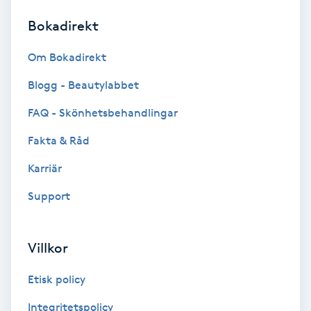
Bokadirekt
Brynformning
Om Bokadirekt
Brynfärgning
Blogg - Beautylabbet
Brynplockning
FAQ - Skönhetsbehandlingar
Fakta & Råd
Bröllopsuppsättning
C
Karriär
Support
Celluliter
Coachning
Villkor
Color correction
Etisk policy
Integritetspolicy