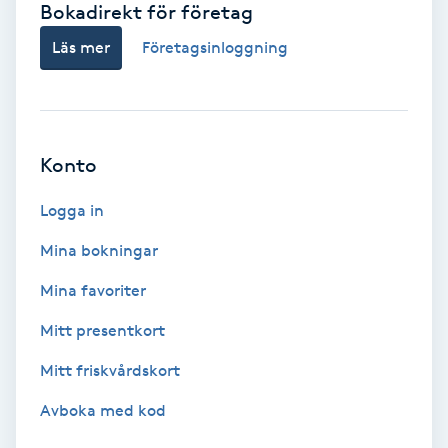
Bokadirekt för företag
Babylights
Läs mer
Företagsinloggning
Balayage
Bambumassage
Konto
Barber
Logga in
Mina bokningar
Barnklippning
Mina favoriter
BIAB
Mitt presentkort
Mitt friskvårdskort
Blowout
Avboka med kod
Bottenfärg