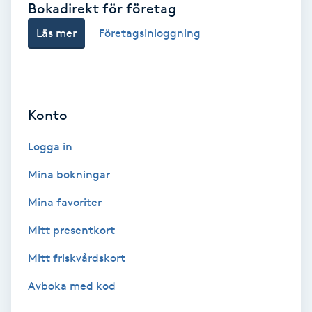
Bokadirekt för företag
Babylights
Läs mer
Företagsinloggning
Balayage
Bambumassage
Konto
Barber
Logga in
Mina bokningar
Barnklippning
Mina favoriter
BIAB
Mitt presentkort
Mitt friskvårdskort
Blowout
Avboka med kod
Bottenfärg