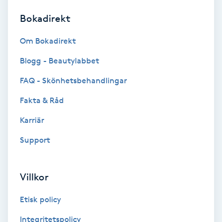
Bokadirekt
Brynformning
Om Bokadirekt
Brynfärgning
Blogg - Beautylabbet
Brynplockning
FAQ - Skönhetsbehandlingar
Fakta & Råd
Bröllopsuppsättning
C
Karriär
Support
Celluliter
Coachning
Villkor
Color correction
Etisk policy
Integritetspolicy