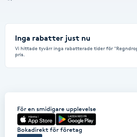
Alternativmedicin
Andningsmassage
Inga rabatter just nu
Ansiktslyft utan kirurgi
Vi hittade tyvärr inga rabatterade tider för "Regndro
pris.
Aromamassage
Ashtanga Yoga
Ayurveda
För en smidigare upplevelse
Ayurvedisk Massage
Ansiktsbehandling djuprengörande
Bokadirekt för företag
B