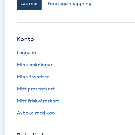
Läs mer
Företagsinloggning
Babylights
Balayage
Konto
Bambumassage
Logga in
Barber
Mina bokningar
Mina favoriter
Barnklippning
Mitt presentkort
BIAB
Mitt friskvårdskort
Avboka med kod
Blowout
Bottenfärg