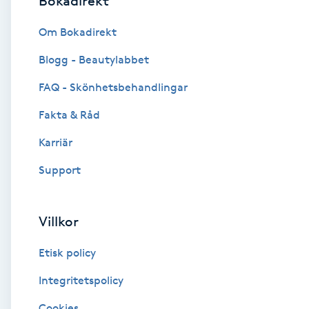
Bokadirekt
Brynformning
Om Bokadirekt
Blogg - Beautylabbet
Brynfärgning
FAQ - Skönhetsbehandlingar
Brynplockning
Fakta & Råd
Karriär
Bröllopsuppsättning
C
Support
Celluliter
Villkor
Coachning
Etisk policy
Color correction
Integritetspolicy
Cookies